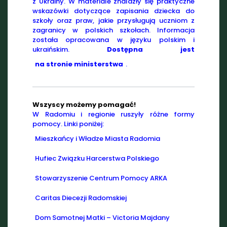
z Ukrainy. W materiale znalazły się praktyczne
wskazówki dotyczące zapisania dziecka do
szkoły oraz praw, jakie przysługują uczniom z
zagranicy w polskich szkołach. Informacja
została opracowana w języku polskim i
ukraińskim.
Dostępna jest
na stronie ministerstwa
.
Wszyscy możemy pomagać!
W Radomiu i regionie ruszyły różne formy
pomocy. Linki poniżej:
Mieszkańcy i Władze Miasta Radomia
Hufiec Związku Harcerstwa Polskiego
Stowarzyszenie Centrum Pomocy ARKA
Caritas Diecezji Radomskiej
Dom Samotnej Matki – Victoria Majdany