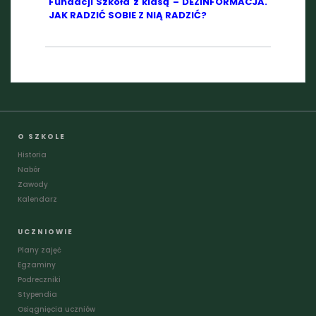
Fundacji Szkoła z klasą – DEZINFORMACJA.
JAK RADZIĆ SOBIE Z NIĄ RADZIĆ?
O SZKOLE
Historia
Nabór
Zawody
Kalendarz
UCZNIOWIE
Plany zajęć
Egzaminy
Podreczniki
Stypendia
Osiągnięcia uczniów