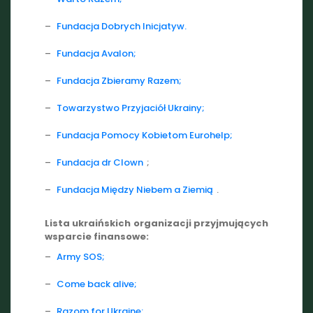
–
Fundacja Dobrych Inicjatyw.
–
Fundacja Avalon;
–
Fundacja Zbieramy Razem;
–
Towarzystwo Przyjaciół Ukrainy;
–
Fundacja Pomocy Kobietom Eurohelp;
–
Fundacja dr Clown
;
–
Fundacja Między Niebem a Ziemią
.
Lista ukraińskich organizacji przyjmujących
wsparcie finansowe:
–
Army SOS;
–
Come back alive;
–
Razom for Ukraine;