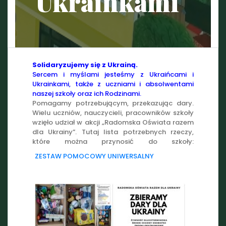
Ukrainkami
Solidaryzujemy się z Ukrainą.
Sercem i myślami jesteśmy z Ukraińcami i
Ukrainkami, także z uczniami i absolwentami
naszej szkoły oraz ich Rodzinami.
Pomagamy potrzebującym, przekazując dary.
Wielu uczniów, nauczycieli, pracowników szkoły
wzięło udział w akcji „Radomska Oświata razem
dla Ukrainy”. Tutaj lista potrzebnych rzeczy,
które można przynosić do szkoły:
ZESTAW POMOCOWY UNIWERSALNY