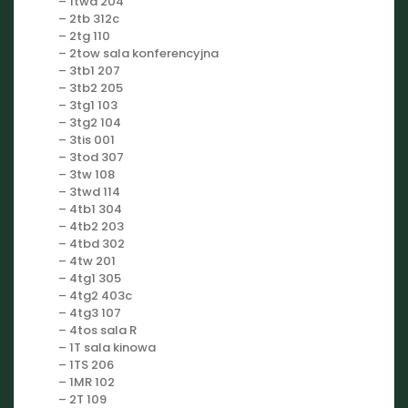
– 1twd 204
– 2tb 312c
– 2tg 110
– 2tow sala konferencyjna
– 3tb1 207
– 3tb2 205
– 3tg1 103
– 3tg2 104
– 3tis 001
– 3tod 307
– 3tw 108
– 3twd 114
– 4tb1 304
– 4tb2 203
– 4tbd 302
– 4tw 201
– 4tg1 305
– 4tg2 403c
– 4tg3 107
– 4tos sala R
– 1T sala kinowa
– 1TS 206
– 1MR 102
– 2T 109