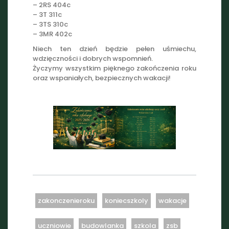
– 2RS 404c
– 3T 311c
– 3TS 310c
– 3MR 402c
Niech ten dzień będzie pełen uśmiechu,
wdzięczności i dobrych wspomnień.
Życzymy wszystkim pięknego zakończenia roku
oraz wspaniałych, bezpiecznych wakacji!
zakonczenieroku
koniecszkoly
wakacje
uczniowie
budowlanka
szkola
zsb