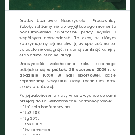
Drodzy Uczniowie, Nauczyciele i Pracownicy
Szkoły, zbliżamy się do wyjątkowego momentu
podsumowania całorocznej pracy, wysiłku i
wspólnych doświadczeń. To czas, w którym
zatrzymujemy się na chwilę, by spojrzeć na to,
co udało się osiągnąć, i z dumą zamknąć kolejny
etap naszej szkolnej drogi.
Uroczystość zakończenia roku szkolnego
odbędzie się
w piątek, 26 czerwca 2026 r. o
godzinie 10:00 w hali sportowej
, gdzie
zapraszamy wszystkie klasy technikum oraz
szkoły branżowej.
Po jej zakończeniu klasy wraz z wychowawcami
przejdą do sal wskazanych w harmonogramie:
– 1tb1 sala konferencyjna
– 1tb2 208
– 1tg 309c
– 1tos 308c
– 1tw kamerton