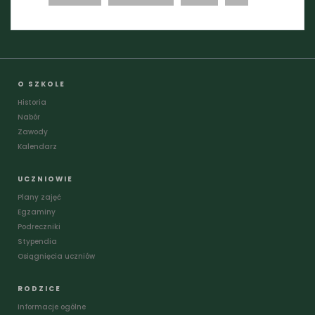
O SZKOLE
Historia
Nabór
Zawody
Kalendarz
UCZNIOWIE
Plany zajęć
Egzaminy
Podreczniki
Stypendia
Osiągnięcia uczniów
RODZICE
Informacje ogólne