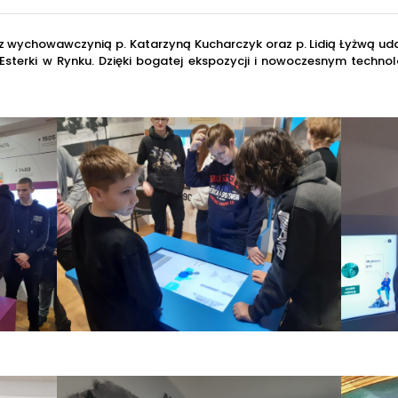
z z wychowawczynią p. Katarzyną Kucharczyk oraz p. Lidią Łyżwą udal
Esterki w Rynku. Dzięki bogatej ekspozycji i nowoczesnym techn