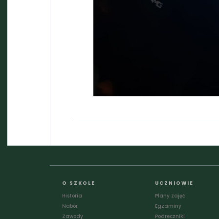
O SZKOLE
UCZNIOWIE
Historia
Plany zajęć
Nabór
Egzaminy
Zawody
Podreczniki