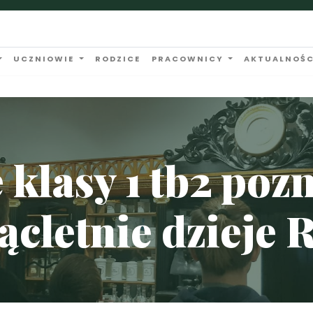
UCZNIOWIE
RODZICE
PRACOWNICY
AKTUALNOŚC
klasy 1 tb2 pozn
ącletnie dzieje