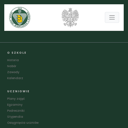
O SZKOLE
Historia
Nabór
Zawody
Kalendarz
UCZNIOWIE
Plany zajęć
Egzaminy
Podreczniki
Stypendia
Osiągnięcia uczniów