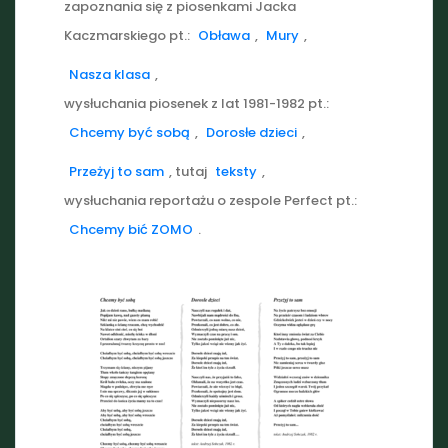
zapoznania się z piosenkami Jacka
Kaczmarskiego pt.:
Obława
,
Mury
,
Nasza klasa
,
wysłuchania piosenek z lat 1981-1982 pt.:
Chcemy być sobą
,
Dorosłe dzieci
,
Przeżyj to sam
, tutaj
teksty
,
wysłuchania reportażu o zespole Perfect pt.:
Chcemy bić ZOMO
.