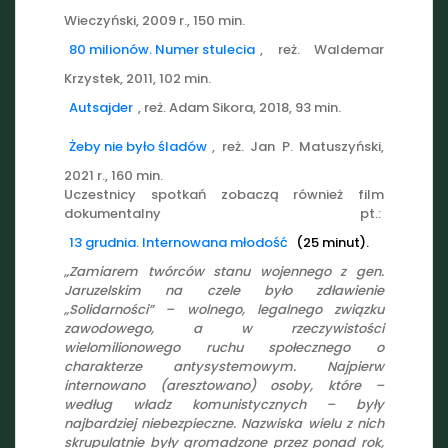
Wieczyński, 2009 r., 150 min.
80 milionów. Numer stulecia
, reż. Waldemar
Krzystek, 2011, 102 min.
Autsajder
, reż. Adam Sikora, 2018, 93 min.
Żeby nie było śladów
, reż. Jan P. Matuszyński,
2021 r., 160 min.
Uczestnicy spotkań zobaczą również film
dokumentalny pt.:
13 grudnia. Internowana młodość
(25 minut).
„Zamiarem twórców stanu wojennego z gen.
Jaruzelskim na czele było zdławienie
„Solidarności” – wolnego, legalnego związku
zawodowego, a w rzeczywistości
wielomilionowego ruchu społecznego o
charakterze antysystemowym. Najpierw
internowano (aresztowano) osoby, które –
według władz komunistycznych – były
najbardziej niebezpieczne. Nazwiska wielu z nich
skrupulatnie były gromadzone przez ponad rok,