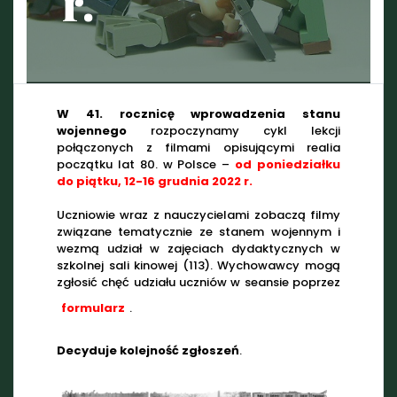
r.
W 41. rocznicę wprowadzenia stanu
wojennego
rozpoczynamy cykl lekcji
połączonych z filmami opisującymi realia
początku lat 80. w Polsce –
od poniedziałku
do piątku, 12-16 grudnia 2022 r.
Uczniowie wraz z nauczycielami zobaczą filmy
związane tematycznie ze stanem wojennym i
wezmą udział w zajęciach dydaktycznych w
szkolnej sali kinowej (113). Wychowawcy mogą
zgłosić chęć udziału uczniów w seansie poprzez
formularz
.
Decyduje kolejność zgłoszeń
.