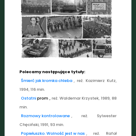
Polecamy następujące tytuły:
Śmierć jak kromka chleba
, reż. Kazimierz Kutz,
1994, 116 min.
Ostatni
prom
,
reż. Waldemar Krzystek, 1989, 88
min.
Rozmowy kontrolowane
, reż. Sylwester
Chęciński, 1991, 93 min.
Popiełuszko. Wolność jest w nas
, reż. Rafał