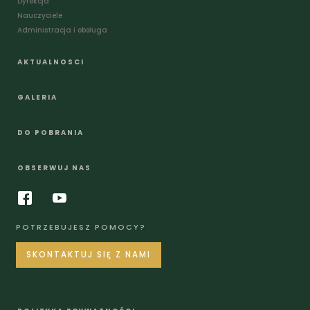
Dyrekcja
Nauczyciele
Administracja i obsługa
AKTUALNOSCI
GALERIA
DO POBRANIA
OBSERWUJ NAS
POTRZEBUJESZ POMOCY?
SKONTAKTUJ SIĘ Z NAMI