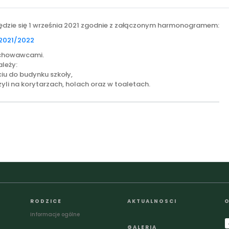
dzie się 1 września 2021 zgodnie z załączonym harmonogramem:
2021/2022
ychowawcami.
leży:
iu do budynku szkoły,
yli na korytarzach, holach oraz w toaletach.
RODZICE
AKTUALNOSCI
O
Informacje ogólne
GALERIA