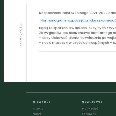
Rozpoczęcie Roku Szkolnego 2021-2022 odbę
Harmonogram rozpoczęcia roku szkolnego 
AKTUALNOŚCI
Będą to spotkania w salach lekcyjnych z W
Ze względów bezpieczeństwa sanitarnego na
– dezynfekować dłonie niezwłocznie po wejśc
– nosić maseczki w częściach wspólnych – cz
O SZKOLE
UCZNIOWIE
Historia
Plany zajęć
Nabór
Egzaminy