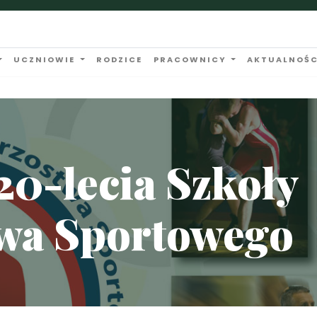
UCZNIOWIE
RODZICE
PRACOWNICY
AKTUALNOŚC
20-lecia Szkoły
twa Sportowego