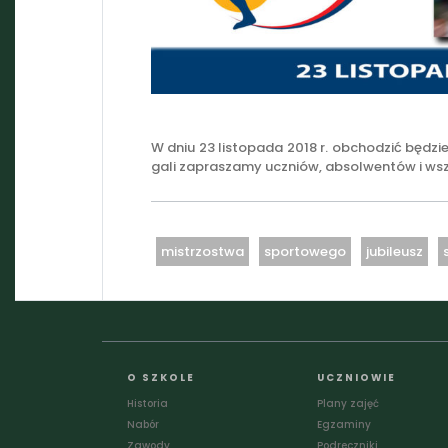
W dniu 23 listopada 2018 r. obchodzić będzi
gali zapraszamy uczniów, absolwentów i w
mistrzostwa
sportowego
jubileusz
O SZKOLE
UCZNIOWIE
Historia
Plany zajęć
Nabór
Egzaminy
Zawody
Podreczniki