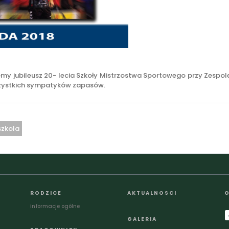
emy jubileusz 20- lecia Szkoły Mistrzostwa Sportowego przy Zespol
szystkich sympatyków zapasów.
szkola
RODZICE
AKTUALNOSCI
O
Informacje ogólne
GALERIA