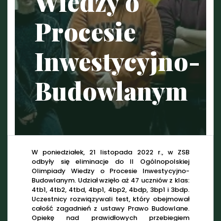
Wiedzy o
Procesie
Inwestycyjno-
Budowlanym
W poniedziałek, 21 listopada 2022 r., w ZSB
odbyły się eliminacje do II Ogólnopolskiej
Olimpiady Wiedzy o Procesie Inwestycyjno-
Budowlanym. Udział wzięło aż 47 uczniów z klas:
4tb1, 4tb2, 4tbd, 4bp1, 4bp2, 4bdp, 3bp1 i 3bdp.
Uczestnicy rozwiązywali test, który obejmował
całość zagadnień z ustawy Prawo Budowlane.
Opiekę nad prawidłowych przebiegiem