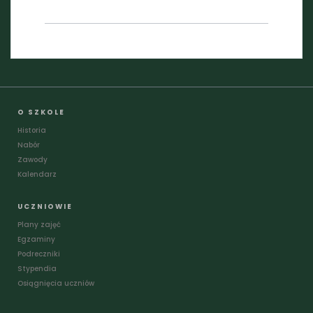
O SZKOLE
Historia
Nabór
Zawody
Kalendarz
UCZNIOWIE
Plany zajęć
Egzaminy
Podreczniki
Stypendia
Osiągnięcia uczniów