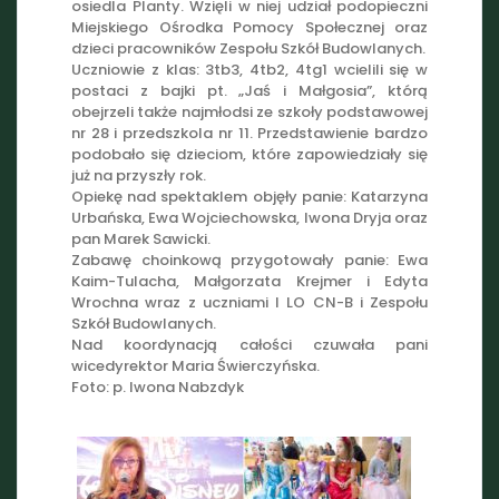
osiedla Planty. Wzięli w niej udział podopieczni
Miejskiego Ośrodka Pomocy Społecznej oraz
dzieci pracowników Zespołu Szkół Budowlanych.
Uczniowie z klas: 3tb3, 4tb2, 4tg1 wcielili się w
postaci z bajki pt. „Jaś i Małgosia”, którą
obejrzeli także najmłodsi ze szkoły podstawowej
nr 28 i przedszkola nr 11. Przedstawienie bardzo
podobało się dzieciom, które z
apowiedziały się
już na przyszły rok.
Opiekę nad spektaklem objęły panie: Katarzyna
Urbańska, Ewa Wojciechowska, Iwona Dryja oraz
pan Marek Sawicki.
Zabawę choinkową przygotowały panie: Ewa
Kaim-Tulacha, Małgorzata Krejmer i Edyta
Wrochna wraz z uczniami I LO CN-B i Zespołu
Szkół Budowlanych.
Nad koordynacją całości czuwała pani
wicedyrektor Maria Świerczyńska.
Foto: p. Iwona Nabzdyk