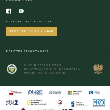
OBSERWUJ NAS
POTRZEBUJESZ POMOCY?
SKONTAKTUJ SIĘ Z NAMI
POLITYKA PRYWATNOŚCI
© 2018 ZESPÓŁ SZKÓŁ
BUDOWLANYCH IM. KAZIMIERZA
WIELKIEGO W RADOMIU