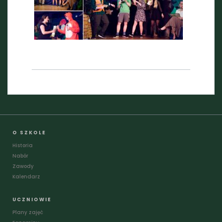
O SZKOLE
Historia
Nabór
Zawody
Kalendarz
UCZNIOWIE
Plany zajęć