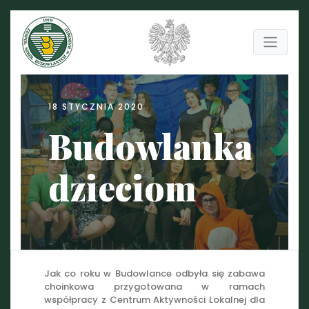
18 STYCZNIA 2020
Budowlanka
dzieciom
Jak co roku w Budowlance odbyła się zabawa
choinkowa przygotowana w ramach
współpracy z Centrum Aktywności Lokalnej dla